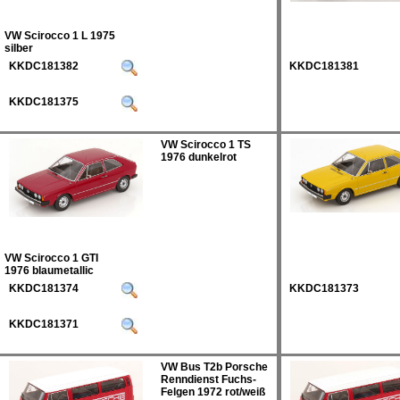
VW Scirocco 1 L 1975
silber
KKDC181382
KKDC181381
KKDC181375
VW Scirocco 1 TS
1976 dunkelrot
VW Scirocco 1 GTI
1976 blaumetallic
KKDC181374
KKDC181373
KKDC181371
VW Bus T2b Porsche
Renndienst Fuchs-
Felgen 1972 rot/weiß