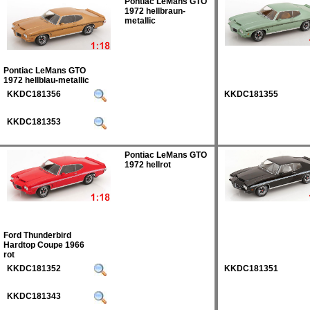
Pontiac LeMans GTO
1972 hellbraun-
metallic
Pontiac LeMans GTO
1972 hellblau-metallic
KKDC181356
KKDC181355
KKDC181353
Pontiac LeMans GTO
1972 hellrot
Ford Thunderbird
Hardtop Coupe 1966
rot
KKDC181352
KKDC181351
KKDC181343