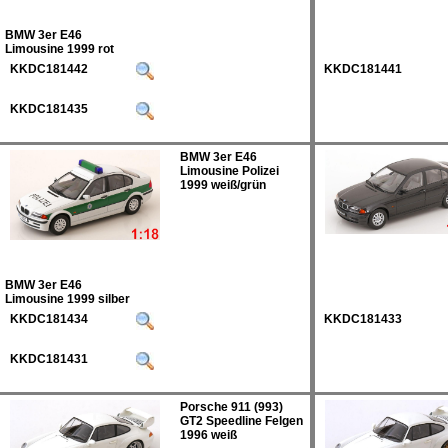
BMW 3er E46
Limousine 1999 rot
KKDC181442
KKDC181441
KKDC181435
BMW 3er E46
Limousine Polizei
1999 weiß/grün
BMW 3er E46
Limousine 1999 silber
KKDC181434
KKDC181433
KKDC181431
Porsche 911 (993)
GT2 Speedline Felgen
1996 weiß