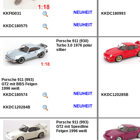
NEUHEIT
KKFIG031
KKDC180993
NEUHEIT
KKDC180575
Porsche 911 (930)
Turbo 3.0 1976 polar
silber
Porsche 911 (993)
GT2 mit BBS Felgen
1996 weiß
NEUHEIT
KKDC180574
KKDC120285B
NEUHEIT
KKDC120284B
Porsche 911 (993)
GT2 mit Speedline
Felgen 1996 weiß