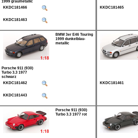
1999 graumetallic
KKDC181466
KKDC181465
KKDC181463
BMW 3er E46 Touring
1999 dunkelblau-
metallic
Porsche 911 (930)
Turbo 3.3 1977
schwarz
KKDC181462
KKDC181461
KKDC181443
Porsche 911 (930)
Turbo 3.3 1977 rot