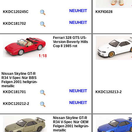
NEUHEIT
KKDC120245C
KKFIG028
NEUHEIT
KKDC181702
Ferrari 328 GTS US-
Version Beverly Hills
Cop II 1985 rot
Nissan Skyline GT-R
R34 V-Spec Nür BBS
Felgen 2001 hellgrün-
metallic
NEUHEIT
KKDC181701
KKDC120213-2
NEUHEIT
KKDC120212-2
Nissan Skyline GT-R
R34 V-Spec Nür OEM
Felgen 2001 hellgrün-
metallic