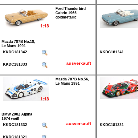
Ford Thunderbird
Cabrio 1966
goldmetallic
Mazda 787B No.18,
Le Mans 1991
KKDC181342
KKDC181341
ausverkauft
KKDC181333
Mazda 787B No.56,
Le Mans 1991
BMW 2002 Alpina
1974 weiß
ausverkauft
KKDC181332
KKDC181331
KKDC181321