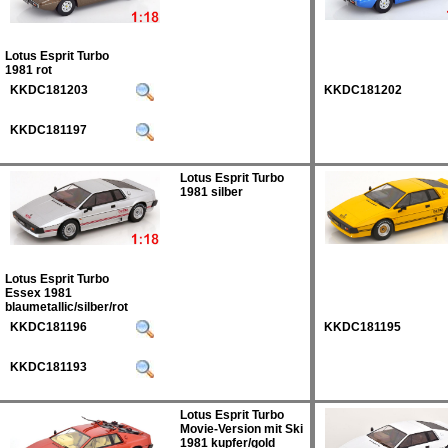
Lotus Esprit Turbo
1981 rot
KKDC181203
KKDC181202
KKDC181197
Lotus Esprit Turbo
1981 silber
Lotus Esprit Turbo
Essex 1981
blaumetallic/silber/rot
KKDC181196
KKDC181195
KKDC181193
Lotus Esprit Turbo
Movie-Version mit Ski
1981 kupfer/gold