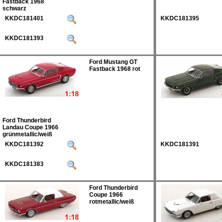
Fastback 1968
schwarz
KKDC181401
KKDC181395
KKDC181393
Ford Mustang GT
Fastback 1968 rot
Ford Thunderbird
Landau Coupe 1966
grünmetallic/weiß
KKDC181392
KKDC181391
KKDC181383
Ford Thunderbird
Coupe 1966
rotmetallic/weiß