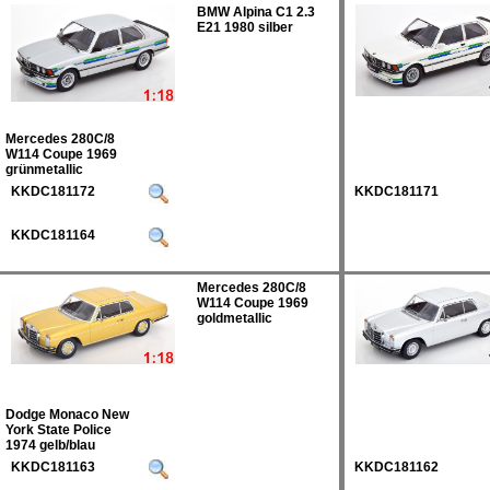
BMW Alpina C1 2.3
E21 1980 silber
Mercedes 280C/8
W114 Coupe 1969
grünmetallic
KKDC181172
KKDC181171
KKDC181164
Mercedes 280C/8
W114 Coupe 1969
goldmetallic
Dodge Monaco New
York State Police
1974 gelb/blau
KKDC181163
KKDC181162