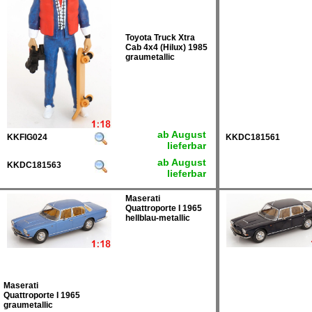
Toyota Truck Xtra
Cab 4x4 (Hilux) 1985
graumetallic
ab August
KKFIG024
KKDC181561
lieferbar
ab August
KKDC181563
lieferbar
Maserati
Quattroporte I 1965
hellblau-metallic
Maserati
Quattroporte I 1965
graumetallic