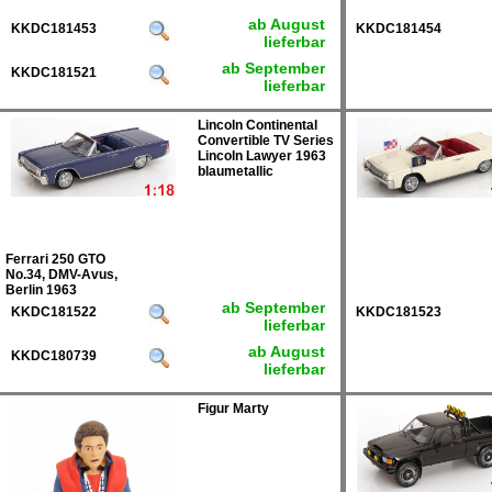
ab August
KKDC181453
KKDC181454
lieferbar
ab September
KKDC181521
lieferbar
Lincoln Continental
Convertible TV Series
Lincoln Lawyer 1963
blaumetallic
Ferrari 250 GTO
No.34, DMV-Avus,
Berlin 1963
ab September
KKDC181522
KKDC181523
lieferbar
ab August
KKDC180739
lieferbar
Figur Marty