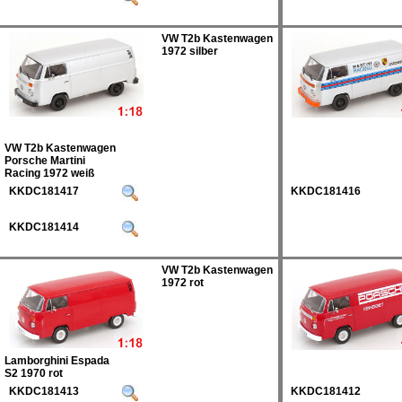
VW T2b Kastenwagen
1972 silber
VW T2b Kastenwagen
Porsche Martini
Racing 1972 weiß
KKDC181417
KKDC181416
KKDC181414
VW T2b Kastenwagen
1972 rot
Lamborghini Espada
S2 1970 rot
KKDC181413
KKDC181412