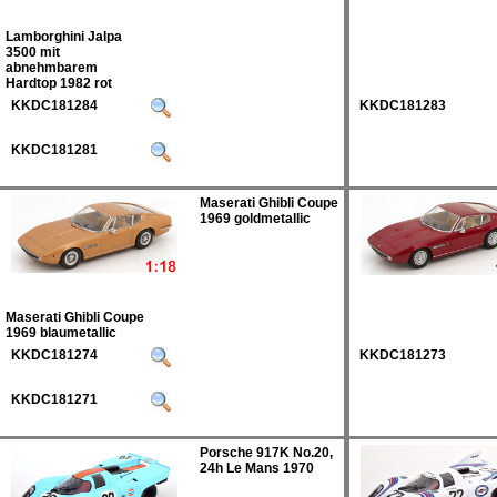
Lamborghini Jalpa
3500 mit
abnehmbarem
Hardtop 1982 rot
KKDC181284
KKDC181283
KKDC181281
Maserati Ghibli Coupe
1969 goldmetallic
Maserati Ghibli Coupe
1969 blaumetallic
KKDC181274
KKDC181273
KKDC181271
Porsche 917K No.20,
24h Le Mans 1970