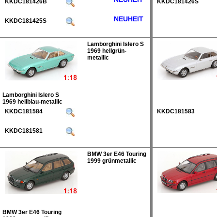
KKDC181426B
KKDC181426S
NEUHEIT
KKDC181425S
Lamborghini Islero S
1969 hellgrün-
metallic
Lamborghini Islero S
1969 hellblau-metallic
KKDC181584
KKDC181583
KKDC181581
BMW 3er E46 Touring
1999 grünmetallic
BMW 3er E46 Touring