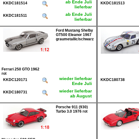
ab Ende Juli
KKDC181514
KKDC181513
lieferbar
ab Ende Juli
KKDC181511
lieferbar
Ford Mustang Shelby
GT500 Eleanor 1967
graumetallic/schwarz
Ferrari 250 GTO 1962
rot
wieder lieferbar
KKDC120171
KKDC180738
Ende Juli
wieder lieferbar
KKDC180731
ab August
Porsche 911 (930)
Turbo 3.0 1976 rot