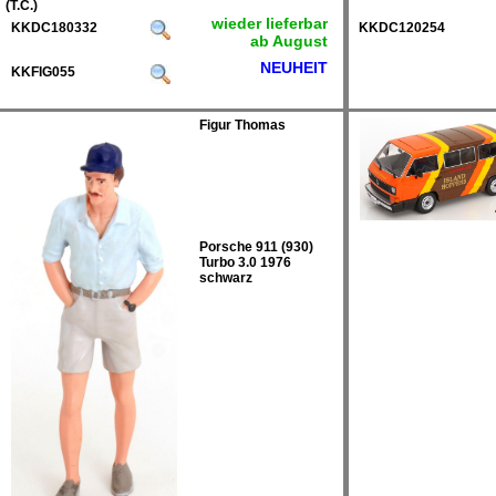
(T.C.)
wieder lieferbar
KKDC180332
KKDC120254
ab August
NEUHEIT
KKFIG055
Figur Thomas
Porsche 911 (930)
Turbo 3.0 1976
schwarz