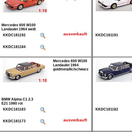
Mercedes 600 W100
Landaulet 1964 weiß
ausverkauft
KKDC181192
KKDC181191
KKDC181184
Mercedes 600 W100
Landaulet 1964
goldmetallic/schwarz
BMW Alpina C1 2.3
E21 1980 rot
KKDC181183
KKDC181182
ausverkauft
KKDC181173