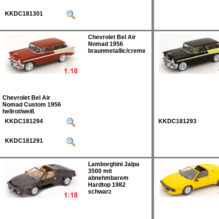
KKDC181301
Chevrolet Bel Air
Nomad 1956
braunmetallic/creme
Chevrolet Bel Air
Nomad Custom 1956
hellrot/weiß
KKDC181294
KKDC181293
KKDC181291
Lamborghini Jalpa
3500 mit
abnehmbarem
Hardtop 1982
schwarz