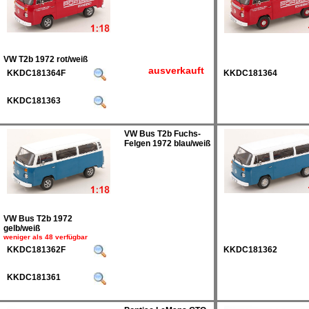
VW T2b 1972 rot/weiß
ausverkauft
KKDC181364F
KKDC181364
KKDC181363
VW Bus T2b Fuchs-
Felgen 1972 blau/weiß
VW Bus T2b 1972
gelb/weiß
weniger als 48 verfügbar
KKDC181362F
KKDC181362
KKDC181361