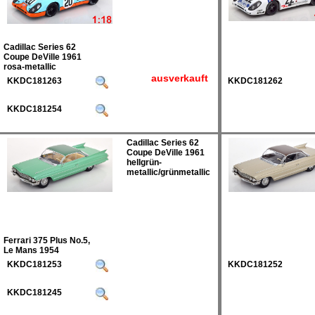
Cadillac Series 62
Coupe DeVille 1961
rosa-metallic
ausverkauft
KKDC181263
KKDC181262
KKDC181254
Cadillac Series 62
Coupe DeVille 1961
hellgrün-
metallic/grünmetallic
Ferrari 375 Plus No.5,
Le Mans 1954
KKDC181253
KKDC181252
KKDC181245