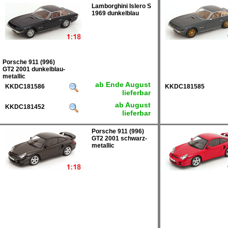
Lamborghini Islero S
1969 dunkelblau
Porsche 911 (996)
GT2 2001 dunkelblau-
metallic
ab Ende August
KKDC181586
KKDC181585
lieferbar
ab August
KKDC181452
lieferbar
Porsche 911 (996)
GT2 2001 schwarz-
metallic