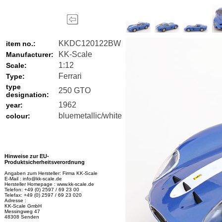
KKDC120122BW
item no.:
KK-Scale
Manufacturer:
1:12
Scale:
Ferrari
Type:
type
250 GTO
designation:
1962
year:
bluemetallic/white
colour:
Hinweise zur EU-
Produktsicherheitsverordnung
Angaben zum Hersteller: Firma KK-Scale
E-Mail : info@kk-scale.de
Hersteller Homepage : www.kk-scale.de
Telefon: +49 (0) 2597 / 69 23 00
Telefax: +49 (0) 2597 / 69 23 020
Adresse :
KK-Scale GmbH
Messingweg 47
48308 Senden