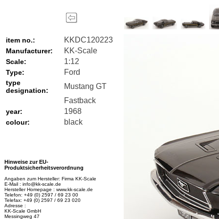
KKDC120223
item no.:
KK-Scale
Manufacturer:
1:12
Scale:
Ford
Type:
type
Mustang GT
designation:
Fastback
1968
year:
black
colour:
Hinweise zur EU-
Produktsicherheitsverordnung
Angaben zum Hersteller: Firma KK-Scale
E-Mail : info@kk-scale.de
Hersteller Homepage : www.kk-scale.de
Telefon: +49 (0) 2597 / 69 23 00
Telefax: +49 (0) 2597 / 69 23 020
Adresse :
KK-Scale GmbH
Messingweg 47