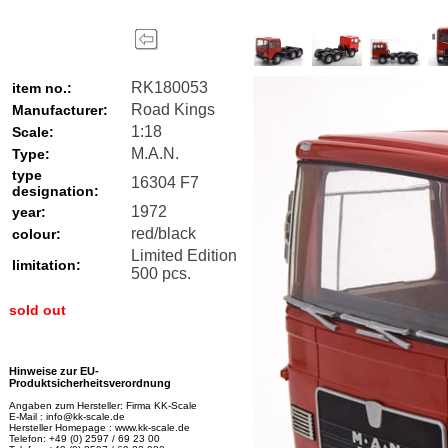
RK180053
item no.:
Road Kings
Manufacturer:
1:18
Scale:
M.A.N.
Type:
type
16304 F7
designation:
1972
year:
red/black
colour:
Limited Edition
limitation:
500 pcs.
sold out
Hinweise zur EU-
Produktsicherheitsverordnung
Angaben zum Hersteller: Firma KK-Scale
E-Mail : info@kk-scale.de
Hersteller Homepage : www.kk-scale.de
Telefon: +49 (0) 2597 / 69 23 00