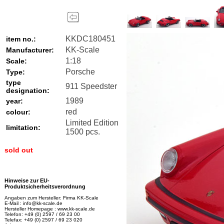
KKDC180451
item no.:
KK-Scale
Manufacturer:
1:18
Scale:
Porsche
Type:
type
911 Speedster
designation:
1989
year:
red
colour:
Limited Edition
limitation:
1500 pcs.
sold out
Hinweise zur EU-
Produktsicherheitsverordnung
Angaben zum Hersteller: Firma KK-Scale
E-Mail : info@kk-scale.de
Hersteller Homepage : www.kk-scale.de
Telefon: +49 (0) 2597 / 69 23 00
Telefax: +49 (0) 2597 / 69 23 020