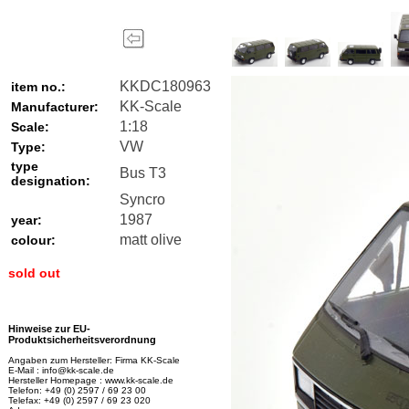
KKDC180963
item no.:
KK-Scale
Manufacturer:
1:18
Scale:
VW
Type:
type
Bus T3
designation:
Syncro
1987
year:
matt olive
colour:
sold out
Hinweise zur EU-
Produktsicherheitsverordnung
Angaben zum Hersteller: Firma KK-Scale
E-Mail : info@kk-scale.de
Hersteller Homepage : www.kk-scale.de
Telefon: +49 (0) 2597 / 69 23 00
Telefax: +49 (0) 2597 / 69 23 020