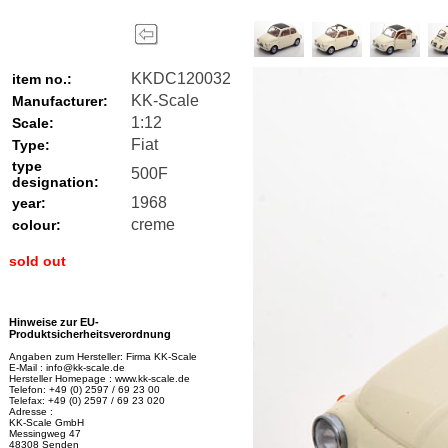
KKDC120032
item no.:
KK-Scale
Manufacturer:
1:12
Scale:
Fiat
Type:
type
500F
designation:
1968
year:
creme
colour:
sold out
Hinweise zur EU-
Produktsicherheitsverordnung
Angaben zum Hersteller: Firma KK-Scale
E-Mail : info@kk-scale.de
Hersteller Homepage : www.kk-scale.de
Telefon: +49 (0) 2597 / 69 23 00
Telefax: +49 (0) 2597 / 69 23 020
Adresse :
KK-Scale GmbH
Messingweg 47
48308 Senden