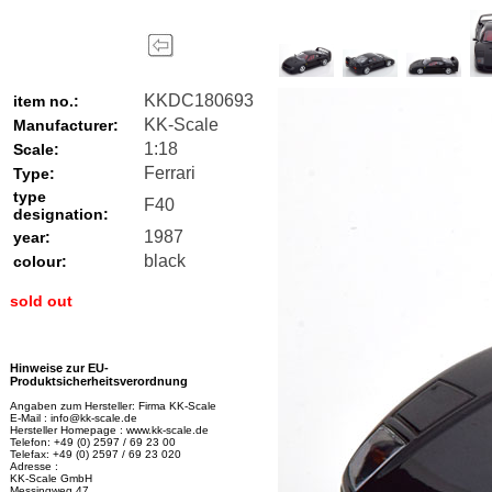
KKDC180693
item no.:
KK-Scale
Manufacturer:
1:18
Scale:
Ferrari
Type:
type
F40
designation:
1987
year:
black
colour:
sold out
Hinweise zur EU-
Produktsicherheitsverordnung
Angaben zum Hersteller: Firma KK-Scale
E-Mail : info@kk-scale.de
Hersteller Homepage : www.kk-scale.de
Telefon: +49 (0) 2597 / 69 23 00
Telefax: +49 (0) 2597 / 69 23 020
Adresse :
KK-Scale GmbH
Messingweg 47