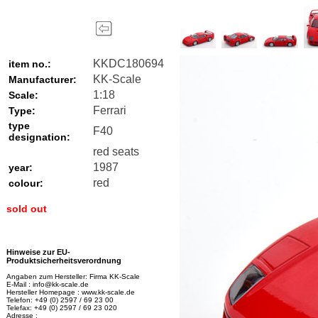
KKDC180694
item no.:
KK-Scale
Manufacturer:
1:18
Scale:
Ferrari
Type:
type
F40
designation:
red seats
1987
year:
red
colour:
sold out
Hinweise zur EU-
Produktsicherheitsverordnung
Angaben zum Hersteller: Firma KK-Scale
E-Mail : info@kk-scale.de
Hersteller Homepage : www.kk-scale.de
Telefon: +49 (0) 2597 / 69 23 00
Telefax: +49 (0) 2597 / 69 23 020
Adresse :