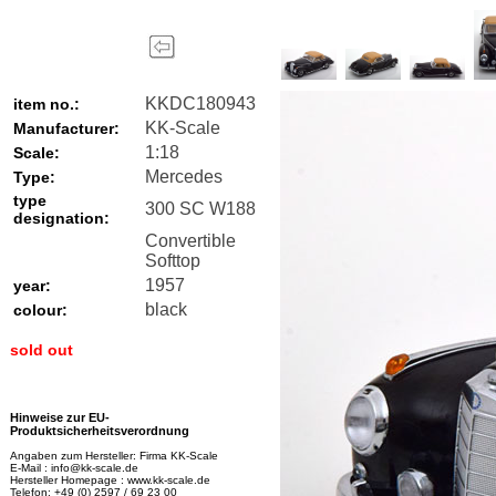
KKDC180943
item no.:
KK-Scale
Manufacturer:
1:18
Scale:
Mercedes
Type:
type
300 SC W188
designation:
Convertible
Softtop
1957
year:
black
colour:
sold out
Hinweise zur EU-
Produktsicherheitsverordnung
Angaben zum Hersteller: Firma KK-Scale
E-Mail : info@kk-scale.de
Hersteller Homepage : www.kk-scale.de
Telefon: +49 (0) 2597 / 69 23 00