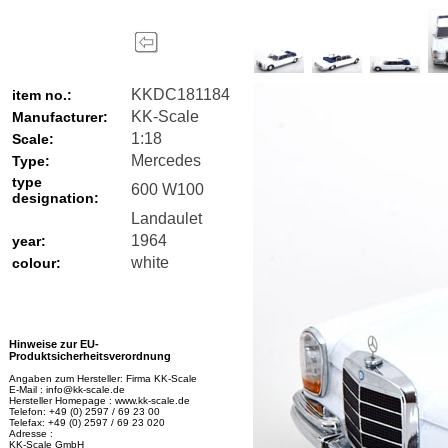
KKDC181184
item no.:
KK-Scale
Manufacturer:
1:18
Scale:
Mercedes
Type:
type
600 W100
designation:
Landaulet
1964
year:
white
colour:
Hinweise zur EU-
Produktsicherheitsverordnung
Angaben zum Hersteller: Firma KK-Scale
E-Mail : info@kk-scale.de
Hersteller Homepage : www.kk-scale.de
Telefon: +49 (0) 2597 / 69 23 00
Telefax: +49 (0) 2597 / 69 23 020
Adresse :
KK-Scale GmbH