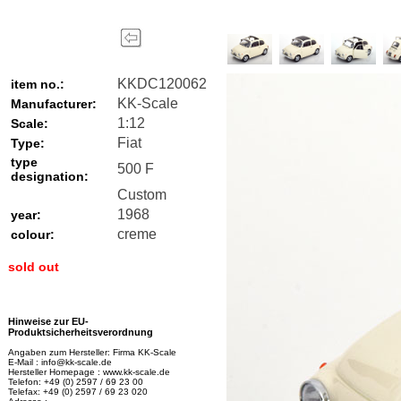
KKDC120062
item no.:
KK-Scale
Manufacturer:
1:12
Scale:
Fiat
Type:
type
500 F
designation:
Custom
1968
year:
creme
colour:
sold out
Hinweise zur EU-
Produktsicherheitsverordnung
Angaben zum Hersteller: Firma KK-Scale
E-Mail : info@kk-scale.de
Hersteller Homepage : www.kk-scale.de
Telefon: +49 (0) 2597 / 69 23 00
Telefax: +49 (0) 2597 / 69 23 020