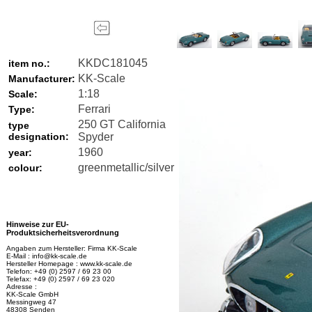
KKDC181045
item no.:
KK-Scale
Manufacturer:
1:18
Scale:
Ferrari
Type:
250 GT California
type
designation:
Spyder
1960
year:
greenmetallic/silver
colour:
Hinweise zur EU-
Produktsicherheitsverordnung
Angaben zum Hersteller: Firma KK-Scale
E-Mail : info@kk-scale.de
Hersteller Homepage : www.kk-scale.de
Telefon: +49 (0) 2597 / 69 23 00
Telefax: +49 (0) 2597 / 69 23 020
Adresse :
KK-Scale GmbH
Messingweg 47
48308 Senden