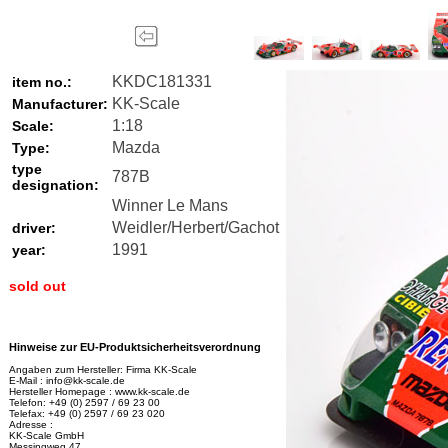
KKDC181331
item no.:
KK-Scale
Manufacturer:
1:18
Scale:
Mazda
Type:
type
787B
designation:
Winner Le Mans
Weidler/Herbert/Gachot
driver:
1991
year:
sold out
Hinweise zur EU-Produktsicherheitsverordnung
Angaben zum Hersteller: Firma KK-Scale
E-Mail : info@kk-scale.de
Hersteller Homepage : www.kk-scale.de
Telefon: +49 (0) 2597 / 69 23 00
Telefax: +49 (0) 2597 / 69 23 020
Adresse :
KK-Scale GmbH
Messingweg 47