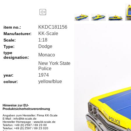
KKDC181156
item no.:
KK-Scale
Manufacturer:
1:18
Scale:
Dodge
Type:
type
Monaco
designation:
New York State
Police
1974
year:
yellow/blue
colour:
Hinweise zur EU-
Produktsicherheitsverordnung
Angaben zum Hersteller: Firma KK-Scale
E-Mail : info@kk-scale.de
Hersteller Homepage : www.kk-scale.de
Telefon: +49 (0) 2597 / 69 23 00
Telefax: +49 (0) 2597 / 69 23 020