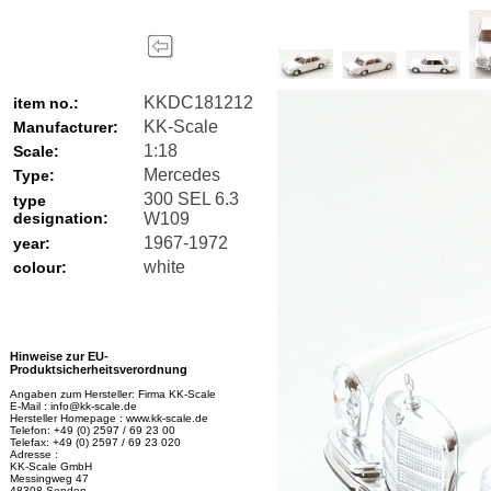
KKDC181212
item no.:
KK-Scale
Manufacturer:
1:18
Scale:
Mercedes
Type:
300 SEL 6.3
type
designation:
W109
1967-1972
year:
white
colour:
Hinweise zur EU-
Produktsicherheitsverordnung
Angaben zum Hersteller: Firma KK-Scale
E-Mail : info@kk-scale.de
Hersteller Homepage : www.kk-scale.de
Telefon: +49 (0) 2597 / 69 23 00
Telefax: +49 (0) 2597 / 69 23 020
Adresse :
KK-Scale GmbH
Messingweg 47
48308 Senden