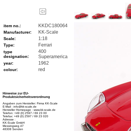
KKDC180064
item no.:
KK-Scale
Manufacturer:
1:18
Scale:
Ferrari
Type:
400
type
designation:
Superamerica
1962
year:
red
colour:
Hinweise zur EU-
Produktsicherheitsverordnung
Angaben zum Hersteller: Firma KK-Scale
E-Mail : info@kk-scale.de
Hersteller Homepage : www.kk-scale.de
Telefon: +49 (0) 2597 / 69 23 00
Telefax: +49 (0) 2597 / 69 23 020
Adresse :
KK-Scale GmbH
Messingweg 47
48308 Senden