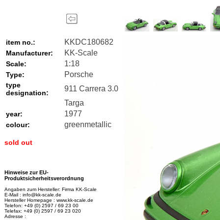
KKDC180682
item no.:
KK-Scale
Manufacturer:
1:18
Scale:
Porsche
Type:
type
911 Carrera 3.0
designation:
Targa
1977
year:
greenmetallic
colour:
sold out
Hinweise zur EU-
Produktsicherheitsverordnung
Angaben zum Hersteller: Firma KK-Scale
E-Mail : info@kk-scale.de
Hersteller Homepage : www.kk-scale.de
Telefon: +49 (0) 2597 / 69 23 00
Telefax: +49 (0) 2597 / 69 23 020
Adresse :