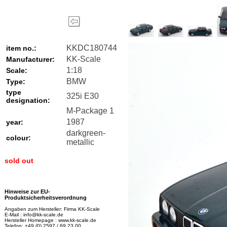
KKDC180744
item no.:
KK-Scale
Manufacturer:
1:18
Scale:
BMW
Type:
type
325i E30
designation:
M-Package 1
1987
year:
darkgreen-
colour:
metallic
sold out
Hinweise zur EU-
Produktsicherheitsverordnung
Angaben zum Hersteller: Firma KK-Scale
E-Mail : info@kk-scale.de
Hersteller Homepage : www.kk-scale.de
Telefon: +49 (0) 2597 / 69 23 00