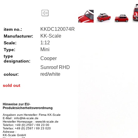
KKDC120074R
item no.:
KK-Scale
Manufacturer:
1:12
Scale:
Mini
Type:
type
Cooper
designation:
Sunroof RHD
red/white
colour:
sold out
Hinweise zur EU-
Produktsicherheitsverordnung
Angaben zum Hersteller: Firma KK-Scale
E-Mail : info@kk-scale.de
Hersteller Homepage : www.kk-scale.de
Telefon: +49 (0) 2597 / 69 23 00
Telefax: +49 (0) 2597 / 69 23 020
Adresse :
KK-Scale GmbH