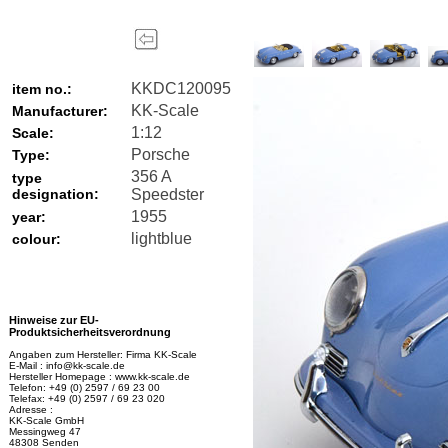
KKDC120095
item no.:
KK-Scale
Manufacturer:
1:12
Scale:
Porsche
Type:
356 A
type
designation:
Speedster
1955
year:
lightblue
colour:
Hinweise zur EU-
Produktsicherheitsverordnung
Angaben zum Hersteller: Firma KK-Scale
E-Mail : info@kk-scale.de
Hersteller Homepage : www.kk-scale.de
Telefon: +49 (0) 2597 / 69 23 00
Telefax: +49 (0) 2597 / 69 23 020
Adresse :
KK-Scale GmbH
Messingweg 47
48308 Senden