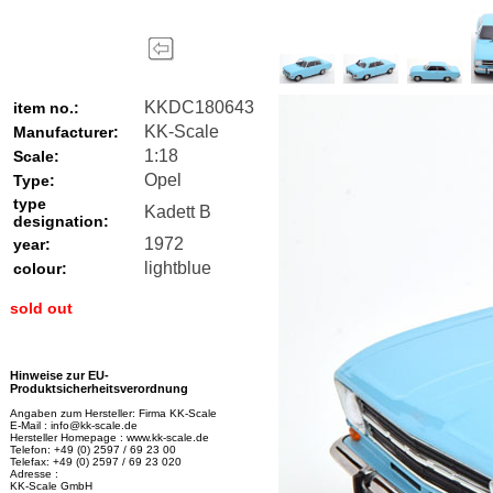
KKDC180643
item no.:
KK-Scale
Manufacturer:
1:18
Scale:
Opel
Type:
type
Kadett B
designation:
1972
year:
lightblue
colour:
sold out
Hinweise zur EU-
Produktsicherheitsverordnung
Angaben zum Hersteller: Firma KK-Scale
E-Mail : info@kk-scale.de
Hersteller Homepage : www.kk-scale.de
Telefon: +49 (0) 2597 / 69 23 00
Telefax: +49 (0) 2597 / 69 23 020
Adresse :
KK-Scale GmbH