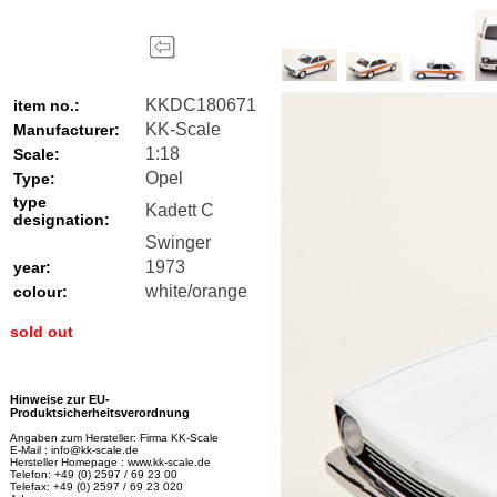
KKDC180671
item no.:
KK-Scale
Manufacturer:
1:18
Scale:
Opel
Type:
type
Kadett C
designation:
Swinger
1973
year:
white/orange
colour:
sold out
Hinweise zur EU-
Produktsicherheitsverordnung
Angaben zum Hersteller: Firma KK-Scale
E-Mail : info@kk-scale.de
Hersteller Homepage : www.kk-scale.de
Telefon: +49 (0) 2597 / 69 23 00
Telefax: +49 (0) 2597 / 69 23 020