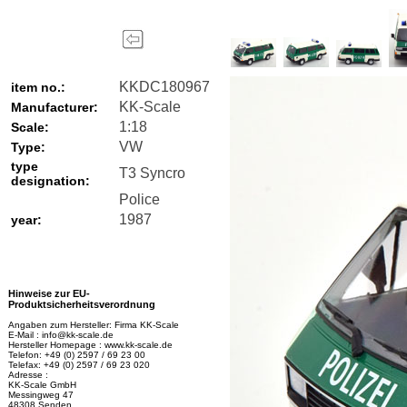
KKDC180967
item no.:
KK-Scale
Manufacturer:
1:18
Scale:
VW
Type:
type
T3 Syncro
designation:
Police
1987
year:
Hinweise zur EU-
Produktsicherheitsverordnung
Angaben zum Hersteller: Firma KK-Scale
E-Mail : info@kk-scale.de
Hersteller Homepage : www.kk-scale.de
Telefon: +49 (0) 2597 / 69 23 00
Telefax: +49 (0) 2597 / 69 23 020
Adresse :
KK-Scale GmbH
Messingweg 47
48308 Senden