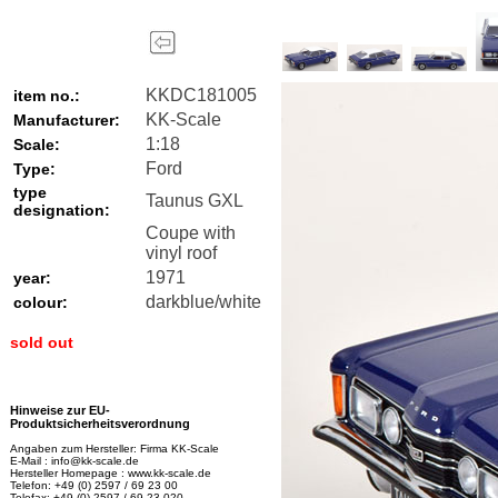
KKDC181005
item no.:
KK-Scale
Manufacturer:
1:18
Scale:
Ford
Type:
type
Taunus GXL
designation:
Coupe with
vinyl roof
1971
year:
darkblue/white
colour:
sold out
Hinweise zur EU-
Produktsicherheitsverordnung
Angaben zum Hersteller: Firma KK-Scale
E-Mail : info@kk-scale.de
Hersteller Homepage : www.kk-scale.de
Telefon: +49 (0) 2597 / 69 23 00
Telefax: +49 (0) 2597 / 69 23 020