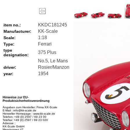
KKDC181245
item no.:
KK-Scale
Manufacturer:
1:18
Scale:
Ferrari
Type:
type
375 Plus
designation:
No.5, Le Mans
Rosier/Manzon
driver:
1954
year:
Hinweise zur EU-
Produktsicherheitsverordnung
Angaben zum Hersteller: Firma KK-Scale
E-Mail : info@kk-scale.de
Hersteller Homepage : www.kk-scale.de
Telefon: +49 (0) 2597 / 69 23 00
Telefax: +49 (0) 2597 / 69 23 020
Adresse :
KK-Scale GmbH
Messingweg 47