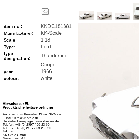
KKDC181381
item no.:
KK-Scale
Manufacturer:
1:18
Scale:
Ford
Type:
type
Thunderbird
designation:
Coupe
1966
year:
white
colour:
Hinweise zur EU-
Produktsicherheitsverordnung
Angaben zum Hersteller: Firma KK-Scale
E-Mail : info@kk-scale.de
Hersteller Homepage : www.kk-scale.de
Telefon: +49 (0) 2597 / 69 23 00
Telefax: +49 (0) 2597 / 69 23 020
Adresse :
KK-Scale GmbH
Messingweg 47