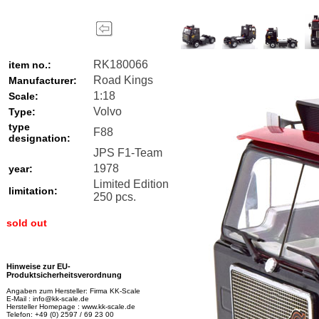
RK180066
item no.:
Road Kings
Manufacturer:
1:18
Scale:
Volvo
Type:
type
F88
designation:
JPS F1-Team
1978
year:
Limited Edition
limitation:
250 pcs.
sold out
Hinweise zur EU-
Produktsicherheitsverordnung
Angaben zum Hersteller: Firma KK-Scale
E-Mail : info@kk-scale.de
Hersteller Homepage : www.kk-scale.de
Telefon: +49 (0) 2597 / 69 23 00