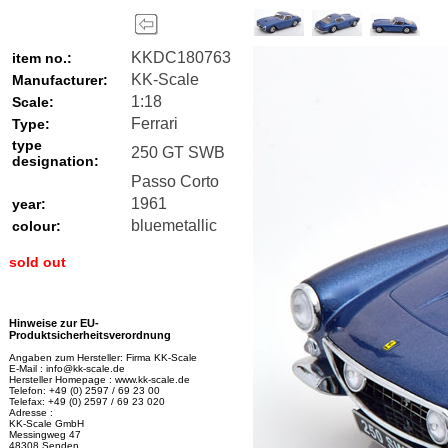
KKDC180763
item no.:
KK-Scale
Manufacturer:
1:18
Scale:
Ferrari
Type:
type
250 GT SWB
designation:
Passo Corto
1961
year:
bluemetallic
colour:
sold out
Hinweise zur EU-
Produktsicherheitsverordnung
Angaben zum Hersteller: Firma KK-Scale
E-Mail : info@kk-scale.de
Hersteller Homepage : www.kk-scale.de
Telefon: +49 (0) 2597 / 69 23 00
Telefax: +49 (0) 2597 / 69 23 020
Adresse :
KK-Scale GmbH
Messingweg 47
48308 Senden