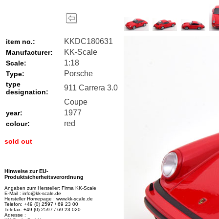
KKDC180631
item no.:
KK-Scale
Manufacturer:
1:18
Scale:
Porsche
Type:
type
911 Carrera 3.0
designation:
Coupe
1977
year:
red
colour:
sold out
Hinweise zur EU-
Produktsicherheitsverordnung
Angaben zum Hersteller: Firma KK-Scale
E-Mail : info@kk-scale.de
Hersteller Homepage : www.kk-scale.de
Telefon: +49 (0) 2597 / 69 23 00
Telefax: +49 (0) 2597 / 69 23 020
Adresse :