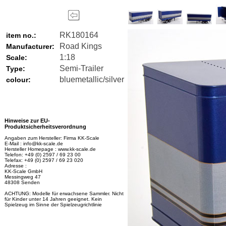
RK180164
item no.:
Road Kings
Manufacturer:
1:18
Scale:
Semi-Trailer
Type:
bluemetallic/silver
colour:
Hinweise zur EU-
Produktsicherheitsverordnung
Angaben zum Hersteller: Firma KK-Scale
E-Mail : info@kk-scale.de
Hersteller Homepage : www.kk-scale.de
Telefon: +49 (0) 2597 / 69 23 00
Telefax: +49 (0) 2597 / 69 23 020
Adresse :
KK-Scale GmbH
Messingweg 47
48308 Senden
ACHTUNG: Modelle für erwachsene Sammler. Nicht
für Kinder unter 14 Jahren geeignet. Kein
Spielzeug im Sinne der Spielzeugrichtlinie