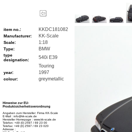
KKDC181082
item no.:
KK-Scale
Manufacturer:
1:18
Scale:
BMW
Type:
type
540i E39
designation:
Touring
1997
year:
greymetallic
colour:
Hinweise zur EU-
Produktsicherheitsverordnung
Angaben zum Hersteller: Firma KK-Scale
E-Mail : info@kk-scale.de
Hersteller Homepage : www.kk-scale.de
Telefon: +49 (0) 2597 / 69 23 00
Telefax: +49 (0) 2597 / 69 23 020
Adresse :