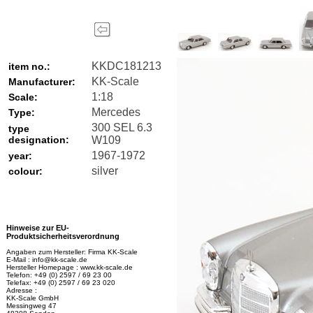
KKDC181213
item no.:
KK-Scale
Manufacturer:
1:18
Scale:
Mercedes
Type:
300 SEL 6.3
type
designation:
W109
1967-1972
year:
silver
colour:
Hinweise zur EU-
Produktsicherheitsverordnung
Angaben zum Hersteller: Firma KK-Scale
E-Mail : info@kk-scale.de
Hersteller Homepage : www.kk-scale.de
Telefon: +49 (0) 2597 / 69 23 00
Telefax: +49 (0) 2597 / 69 23 020
Adresse :
KK-Scale GmbH
Messingweg 47