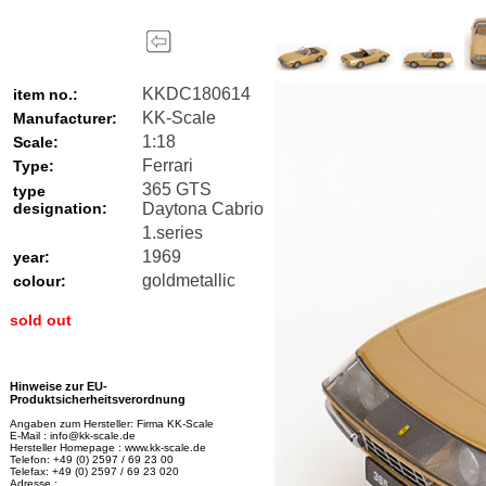
KKDC180614
item no.:
KK-Scale
Manufacturer:
1:18
Scale:
Ferrari
Type:
365 GTS
type
designation:
Daytona Cabrio
1.series
1969
year:
goldmetallic
colour:
sold out
Hinweise zur EU-
Produktsicherheitsverordnung
Angaben zum Hersteller: Firma KK-Scale
E-Mail : info@kk-scale.de
Hersteller Homepage : www.kk-scale.de
Telefon: +49 (0) 2597 / 69 23 00
Telefax: +49 (0) 2597 / 69 23 020
Adresse :