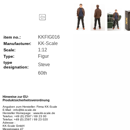
KKFIG016
item no.:
KK-Scale
Manufacturer:
1:12
Scale:
Figur
Type:
type
Steve
designation:
60th
Hinweise zur EU-
Produktsicherheitsverordnung
Angaben zum Hersteller: Firma KK-Scale
E-Mail : info@kk-scale.de
Hersteller Homepage : www.kk-scale.de
Telefon: +49 (0) 2597 / 69 23 00
Telefax: +49 (0) 2597 / 69 23 020
Adresse :
KK-Scale GmbH
Messingweg 47