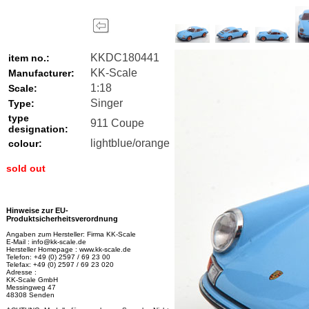
KKDC180441
item no.:
KK-Scale
Manufacturer:
1:18
Scale:
Singer
Type:
type
911 Coupe
designation:
lightblue/orange
colour:
sold out
Hinweise zur EU-
Produktsicherheitsverordnung
Angaben zum Hersteller: Firma KK-Scale
E-Mail : info@kk-scale.de
Hersteller Homepage : www.kk-scale.de
Telefon: +49 (0) 2597 / 69 23 00
Telefax: +49 (0) 2597 / 69 23 020
Adresse :
KK-Scale GmbH
Messingweg 47
48308 Senden