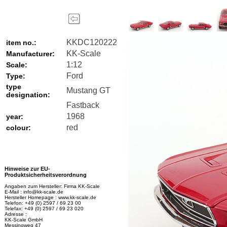
KKDC120222
item no.:
KK-Scale
Manufacturer:
1:12
Scale:
Ford
Type:
type
Mustang GT
designation:
Fastback
1968
year:
red
colour:
Hinweise zur EU-
Produktsicherheitsverordnung
Angaben zum Hersteller: Firma KK-Scale
E-Mail : info@kk-scale.de
Hersteller Homepage : www.kk-scale.de
Telefon: +49 (0) 2597 / 69 23 00
Telefax: +49 (0) 2597 / 69 23 020
Adresse :
KK-Scale GmbH
Messingweg 47