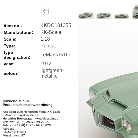
KKDC181355
item no.:
KK-Scale
Manufacturer:
1:18
Scale:
Pontiac
Type:
type
LeMans GTO
designation:
1972
year:
lightgreen-
colour:
metallic
Hinweise zur EU-
Produktsicherheitsverordnung
Angaben zum Hersteller: Firma KK-Scale
E-Mail : info@kk-scale.de
Hersteller Homepage : www.kk-scale.de
Telefon: +49 (0) 2597 / 69 23 00
Telefax: +49 (0) 2597 / 69 23 020
Adresse :
KK-Scale GmbH
Messingweg 47