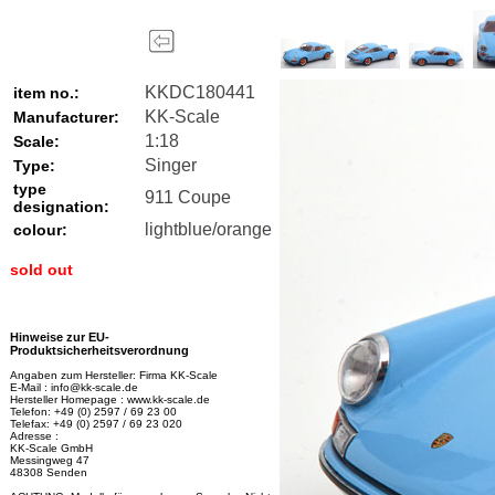
KKDC180441
item no.:
KK-Scale
Manufacturer:
1:18
Scale:
Singer
Type:
type
911 Coupe
designation:
lightblue/orange
colour:
sold out
Hinweise zur EU-
Produktsicherheitsverordnung
Angaben zum Hersteller: Firma KK-Scale
E-Mail : info@kk-scale.de
Hersteller Homepage : www.kk-scale.de
Telefon: +49 (0) 2597 / 69 23 00
Telefax: +49 (0) 2597 / 69 23 020
Adresse :
KK-Scale GmbH
Messingweg 47
48308 Senden