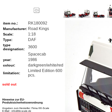
RK180092
item no.:
Road Kings
Manufacturer:
1:18
Scale:
DAF
Type:
type
3600
designation:
Spacecab
1986
year:
darkgreen/white/red
colour:
Limited Edition 600
limitation:
pcs.
sold out
Hinweise zur EU-
Produktsicherheitsverordnung
Angaben zum Hersteller: Firma KK-Scale
E-Mail : info@kk-scale.de