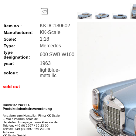
KKDC180602
item no.:
KK-Scale
Manufacturer:
1:18
Scale:
Mercedes
Type:
type
600 SWB W100
designation:
1963
year:
lightblue-
colour:
metallic
sold out
Hinweise zur EU-
Produktsicherheitsverordnung
Angaben zum Hersteller: Firma KK-Scale
E-Mail : info@kk-scale.de
Hersteller Homepage : www.kk-scale.de
Telefon: +49 (0) 2597 / 69 23 00
Telefax: +49 (0) 2597 / 69 23 020
Adresse :
KK-Scale GmbH