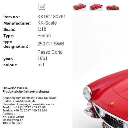
KKDC180761
item no.:
KK-Scale
Manufacturer:
1:18
Scale:
Ferrari
Type:
type
250 GT SWB
designation:
Passo Corto
1961
year:
red
colour:
Hinweise zur EU-
Produktsicherheitsverordnung
Angaben zum Hersteller: Firma KK-Scale
E-Mail : info@kk-scale.de
Hersteller Homepage : www.kk-scale.de
Telefon: +49 (0) 2597 / 69 23 00
Telefax: +49 (0) 2597 / 69 23 020
Adresse :
KK-Scale GmbH
Messingweg 47
48308 Senden