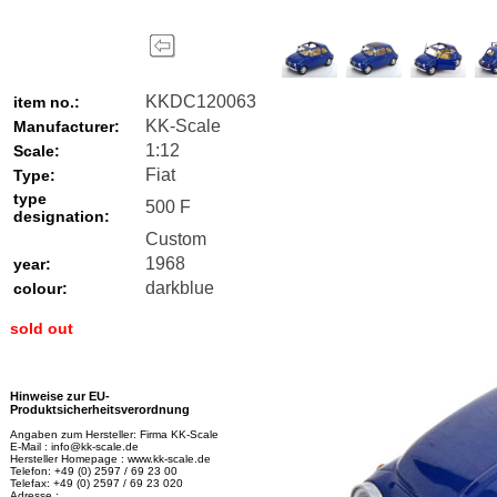
KKDC120063
item no.:
KK-Scale
Manufacturer:
1:12
Scale:
Fiat
Type:
type
500 F
designation:
Custom
1968
year:
darkblue
colour:
sold out
Hinweise zur EU-
Produktsicherheitsverordnung
Angaben zum Hersteller: Firma KK-Scale
E-Mail : info@kk-scale.de
Hersteller Homepage : www.kk-scale.de
Telefon: +49 (0) 2597 / 69 23 00
Telefax: +49 (0) 2597 / 69 23 020
Adresse :