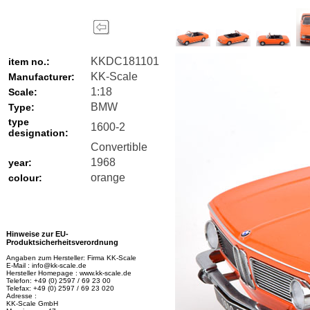
KKDC181101
item no.:
KK-Scale
Manufacturer:
1:18
Scale:
BMW
Type:
type
1600-2
designation:
Convertible
1968
year:
orange
colour:
Hinweise zur EU-
Produktsicherheitsverordnung
Angaben zum Hersteller: Firma KK-Scale
E-Mail : info@kk-scale.de
Hersteller Homepage : www.kk-scale.de
Telefon: +49 (0) 2597 / 69 23 00
Telefax: +49 (0) 2597 / 69 23 020
Adresse :
KK-Scale GmbH