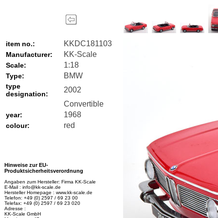
KKDC181103
item no.:
KK-Scale
Manufacturer:
1:18
Scale:
BMW
Type:
type
2002
designation:
Convertible
1968
year:
red
colour:
Hinweise zur EU-
Produktsicherheitsverordnung
Angaben zum Hersteller: Firma KK-Scale
E-Mail : info@kk-scale.de
Hersteller Homepage : www.kk-scale.de
Telefon: +49 (0) 2597 / 69 23 00
Telefax: +49 (0) 2597 / 69 23 020
Adresse :
KK-Scale GmbH