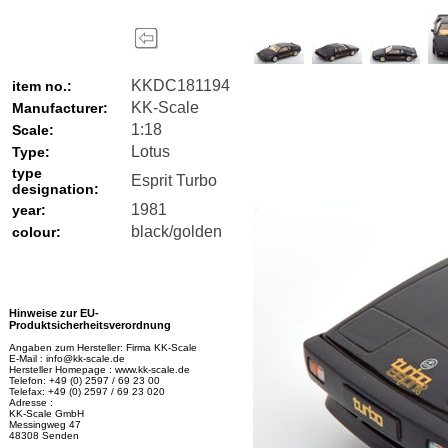
KKDC181194
item no.:
KK-Scale
Manufacturer:
1:18
Scale:
Lotus
Type:
type
Esprit Turbo
designation:
1981
year:
black/golden
colour:
Hinweise zur EU-
Produktsicherheitsverordnung
Angaben zum Hersteller: Firma KK-Scale
E-Mail : info@kk-scale.de
Hersteller Homepage : www.kk-scale.de
Telefon: +49 (0) 2597 / 69 23 00
Telefax: +49 (0) 2597 / 69 23 020
Adresse :
KK-Scale GmbH
Messingweg 47
48308 Senden