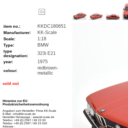
KKDC180651
item no.:
KK-Scale
Manufacturer:
1:18
Scale:
BMW
Type:
type
323i E21
designation:
1975
year:
redbrown-
colour:
metallic
sold out
Hinweise zur EU-
Produktsicherheitsverordnung
Angaben zum Hersteller: Firma KK-Scale
E-Mail : info@kk-scale.de
Hersteller Homepage : www.kk-scale.de
Telefon: +49 (0) 2597 / 69 23 00
Telefax: +49 (0) 2597 / 69 23 020
Adresse :