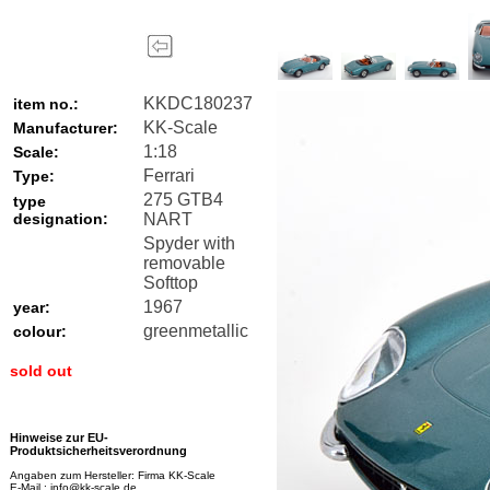
KKDC180237
item no.:
KK-Scale
Manufacturer:
1:18
Scale:
Ferrari
Type:
275 GTB4
type
designation:
NART
Spyder with
removable
Softtop
1967
year:
greenmetallic
colour:
sold out
Hinweise zur EU-
Produktsicherheitsverordnung
Angaben zum Hersteller: Firma KK-Scale
E-Mail : info@kk-scale.de