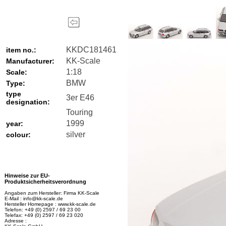
KKDC181461
item no.:
KK-Scale
Manufacturer:
1:18
Scale:
BMW
Type:
type
3er E46
designation:
Touring
1999
year:
silver
colour:
Hinweise zur EU-
Produktsicherheitsverordnung
Angaben zum Hersteller: Firma KK-Scale
E-Mail : info@kk-scale.de
Hersteller Homepage : www.kk-scale.de
Telefon: +49 (0) 2597 / 69 23 00
Telefax: +49 (0) 2597 / 69 23 020
Adresse :