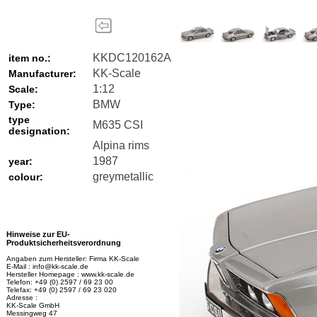
KKDC120162A
item no.:
KK-Scale
Manufacturer:
1:12
Scale:
BMW
Type:
type
M635 CSI
designation:
Alpina rims
1987
year:
greymetallic
colour:
Hinweise zur EU-
Produktsicherheitsverordnung
Angaben zum Hersteller: Firma KK-Scale
E-Mail : info@kk-scale.de
Hersteller Homepage : www.kk-scale.de
Telefon: +49 (0) 2597 / 69 23 00
Telefax: +49 (0) 2597 / 69 23 020
Adresse :
KK-Scale GmbH
Messingweg 47